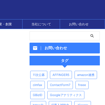
業・創業
当社について
お問い合わせ
お問い合わせ
タグ
11次公募
AFFINGER5
amazon連携
cimfax
ContactForm7
freee
GBizID
Googleアナリティクス