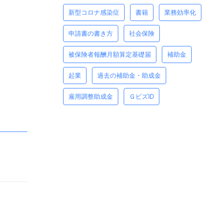
新型コロナ感染症
書籍
業務効率化
申請書の書き方
社会保険
被保険者報酬月額算定基礎届
補助金
起業
過去の補助金・助成金
雇用調整助成金
ＧビズID