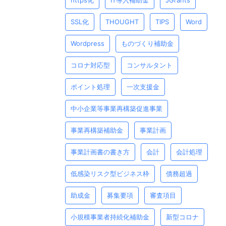
https化
IT導入補助金
JGrants
SSL化
THOUGHT
TIPS
Word
Wordpress
ものづくり補助金
コロナ対応型
コンサルタント
ポイント処理
一次支援金
中⼩企業等事業再構築促進事業
事業再構築補助金
事業計画
事業計画書の書き方
会計
会計処理
低感染リスク型ビジネス枠
債務超過
助成金
募集要項
審査項目
小規模事業者持続化補助金
新型コロナ