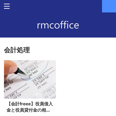
会計処理
2021/2/24
【会計freee】役員借入
金と役員貸付金の相殺