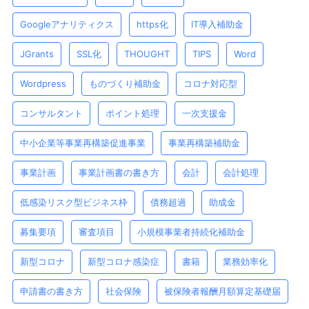
Googleアナリティクス
https化
IT導入補助金
JGrants
SSL化
THOUGHT
TIPS
Word
Wordpress
ものづくり補助金
コロナ対応型
コンサルタント
ポイント処理
一次支援金
中⼩企業等事業再構築促進事業
事業再構築補助金
事業計画
事業計画書の書き方
会計
会計処理
低感染リスク型ビジネス枠
債務超過
助成金
募集要項
審査項目
小規模事業者持続化補助金
新型コロナ
新型コロナ感染症
書籍
業務効率化
申請書の書き方
社会保険
被保険者報酬月額算定基礎届