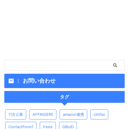
方法
お問い合わせ
タグ
11次公募
AFFINGER5
amazon連携
cimfax
ContactForm7
freee
GBizID