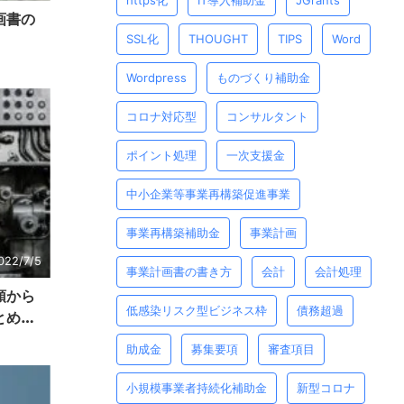
https化
IT導入補助金
JGrants
画書の
SSL化
THOUGHT
TIPS
Word
Wordpress
ものづくり補助金
コロナ対応型
コンサルタント
ポイント処理
一次支援金
中⼩企業等事業再構築促進事業
事業再構築補助金
事業計画
022/7/5
事業計画書の書き方
会計
会計処理
領から
低感染リスク型ビジネス枠
債務超過
とめ】
助成金
募集要項
審査項目
小規模事業者持続化補助金
新型コロナ