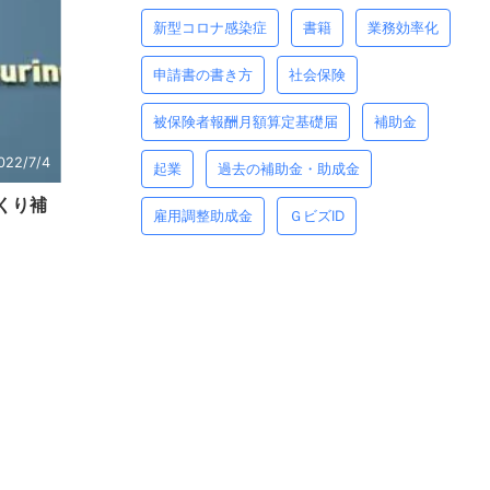
新型コロナ感染症
書籍
業務効率化
申請書の書き方
社会保険
被保険者報酬月額算定基礎届
補助金
022/7/4
起業
過去の補助金・助成金
くり補
雇用調整助成金
ＧビズID