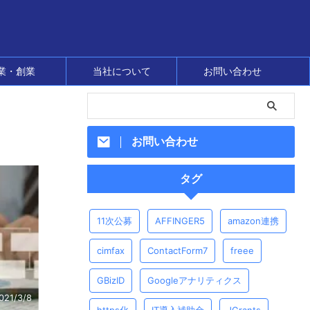
業・創業
当社について
お問い合わせ
お問い合わせ
タグ
11次公募
AFFINGER5
amazon連携
cimfax
ContactForm7
freee
GBizID
Googleアナリティクス
021/3/8